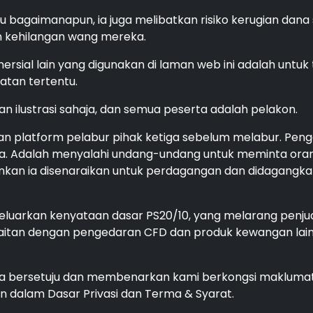
 bagaimanapun, ia juga melibatkan risiko kerugian dan
an kehilangan wang mereka.
al lain yang digunakan di laman web ini adalah untuk t
tan tertentu.
n ilustrasi sahaja, dan semua peserta adalah pelakon.
n platform pelabur pihak ketiga sebelum melabur. Penggu
ka. Adalah menyalahi undang-undang untuk meminta ora
ainkan ia disenaraikan untuk perdagangan dan didagangka
eluarkan kenyataan dasar PS20/10, yang melarang penju
tan dengan pengedaran CFD dan produk kewangan lain 
anda bersetuju dan membenarkan kami berkongsi makluma
 dalam Dasar Privasi dan Terma & Syarat.