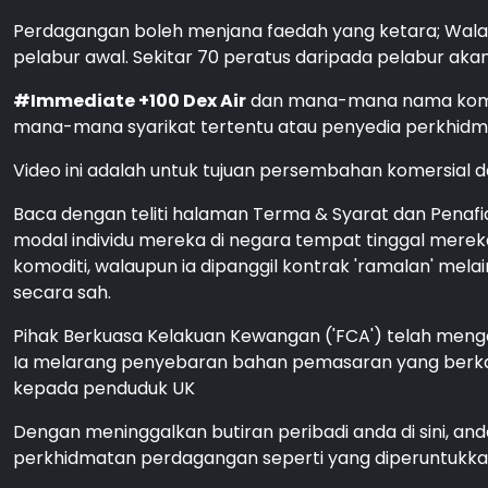
Perdagangan boleh menjana faedah yang ketara; Walau
pelabur awal. Sekitar 70 peratus daripada pelabur ak
#Immediate +100 Dex Air
dan mana-mana nama komersi
mana-mana syarikat tertentu atau penyedia perkhidma
Video ini adalah untuk tujuan persembahan komersial da
Baca dengan teliti halaman Terma & Syarat dan Penafia
modal individu mereka di negara tempat tinggal mere
komoditi, walaupun ia dipanggil kontrak 'ramalan' mel
secara sah.
Pihak Berkuasa Kelakuan Kewangan ('FCA') telah meng
Ia melarang penyebaran bahan pemasaran yang berkai
kepada penduduk UK
Dengan meninggalkan butiran peribadi anda di sini, 
perkhidmatan perdagangan seperti yang diperuntukkan