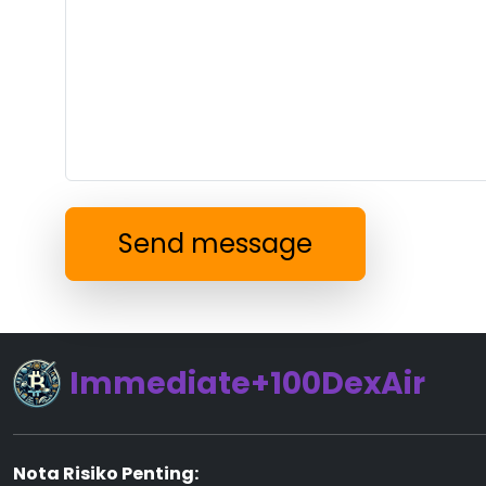
Send message
Immediate+100DexAir
Nota Risiko Penting: