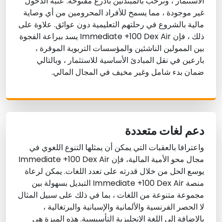
الاستثمار ، وترحب بالمبتدئين بأذرع مفتوحة. عتبة الدخول
غير موجودة ، مما يسمح للأفراد المحرومين من أي وصاية
مالية بالشروع في رحلتهم التعليمية دون عوائق. علاوة على
ذلك ، فإن Immediate +100 Dex Air يسد ببراعة الفجوة
بين الممولين الناشئين والمؤسسات التربوية الموقرة ،
بارعين في نقل المبادئ الأساسية للاستثمار ، وبالتالي
ضمان بدء شامل وغير مخيف في المجال المالي.
دعم لغات متعددة
واعترافا بالعقبات التي يمكن أن يمثلها التنوع اللغوي في
مجال محو الأمية المالية، فإن Immediate +100 Dex Air
يوسع الحل من خلال قدرته على تعدد اللغات. يمكن لرعاة
منصة Immediate +100 Dex Air التبديل بسهولة بين
مجموعة متنوعة من اللغات ، بما في ذلك على سبيل المثال
لا الحصر الفرنسية والألمانية والإسبانية والبرتغالية ،
بالإضافة إلى اللغة الإنجليزية التأسيسية. هذه الميزة هي