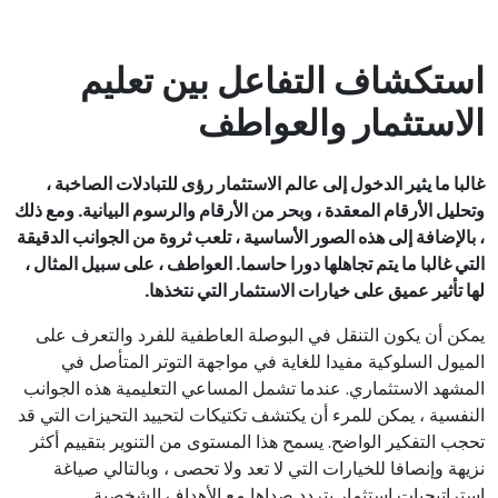
استكشاف التفاعل بين تعليم
الاستثمار والعواطف
غالبا ما يثير الدخول إلى عالم الاستثمار رؤى للتبادلات الصاخبة ،
وتحليل الأرقام المعقدة ، وبحر من الأرقام والرسوم البيانية. ومع ذلك
، بالإضافة إلى هذه الصور الأساسية ، تلعب ثروة من الجوانب الدقيقة
التي غالبا ما يتم تجاهلها دورا حاسما. العواطف ، على سبيل المثال ،
لها تأثير عميق على خيارات الاستثمار التي نتخذها.
يمكن أن يكون التنقل في البوصلة العاطفية للفرد والتعرف على
الميول السلوكية مفيدا للغاية في مواجهة التوتر المتأصل في
المشهد الاستثماري. عندما تشمل المساعي التعليمية هذه الجوانب
النفسية ، يمكن للمرء أن يكتشف تكتيكات لتحييد التحيزات التي قد
تحجب التفكير الواضح. يسمح هذا المستوى من التنوير بتقييم أكثر
نزيهة وإنصافا للخيارات التي لا تعد ولا تحصى ، وبالتالي صياغة
استراتيجيات استثمار يتردد صداها مع الأهداف الشخصية.