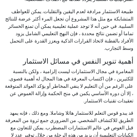
طبيعة الاستثمار مرادفة لعدم اليقين والتقلبات. يمكن للعواطف
المتشابكة مع مثل هذا المشروع أن تجعل المرء أكثر عرضة للنتائج
السلبية. في حين أنه لا توجد عملية تعليمية يمكن أن تمنع الخسائر
تماما أو تضمن نتائج محددة ، فإن النهج التعليمي الشامل يزود
الأفراد بالفطنة لاتخاذ القرارات الذكية ويعزز القدرة على التحمل
وسط التجارب.
أهمية تنوير النفس في مسائل الاستثمار
المغامرة في مجال الاستثمارات ليست إلزامية ، ولكن بالنسبة
للكثيرين ، فإن اكتساب المعرفة في هذا المجال له أهمية قصوى.
على الرغم من أن التعليم لا ينفي المخاطر أو يؤكد العوائد المتوقعة
، إلا أن دوره الأساسي يكمن في منح الحكمة وإزالة الغموض عن
تعقيدات تقنيات الاستثمار.
قد يبدو قوس التعلم للاستثمار هائلا وشاملا. ومع ذلك ، فإنه يمهد
الطريق للاكتشاف الشخصي. من الضروري جمع ثروة من المعرفة
قبل الغوص في عالم الاستثمارات المضطرب. يمكن للتعاون مع
الكيانات التعليمية أن يزيد من هذه الرحلة من خلال توفير عدد لا