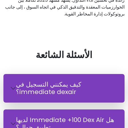
رائدة في تحسين أداء التداول. يشهد مشهد 2025 تكاملا بين
الخوارزميات المعقدة والتدقيق الذكي في اتجاه السوق ، إلى جانب
بروتوكولات إدارة المخاطر القوية.
الأسئلة الشائعة
كيف يمكنني التسجيل في
immediate dexair؟
هل Immediate +100 Dex Air لديها
تطبيق جوال؟