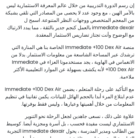
إن رسم الدورة التدريبية من خلال عالم المعرفة الاستثمارية ليس
بالأمر الهين ، مع وجود عدد لا يحصى من المصادر التي تلقي بشبكة
من المعجم المتخصص ووجهات النظر المتنوعة. اسمح ل
immediate dexair بالعمل كنجم جدير بالثقة ، مما يبدد الارتباك
مع الوضوح وأنت تجتاز تضاريس الاستثمار المعقدة.
منصة Immediate +100 Dex Air الخاصة بنا هي المنارة التي
ترشدك عبر المساحة الشاسعة من معلومات الاستثمار. بدلا من
الانغماس في الهاوية ، يجد مستخدمونا العزاء في Immediate
+100 Dex Air لأنه يكشف بسهولة عن الموارد التعليمية الأكثر
ملاءمة.
مع التأكيد على رحلة المتعلم ، يضمن Immediate +100 Dex Air
عدم ابتلاع المرء أبدا بالحجم الهائل للبيانات. يكمن تفانينا في تنظيم
المعلومات من خلال أهميتها وعيارها ، وليس فقط بوفرتها.
علاوة على ذلك ، نسعى جاهدين لجعل الرحلة نحو التنوير
الاستثماري ليست مفيدة فحسب ، بل آسرة ومجزية أيضا. كوسيط
بين الطالب ومدير المدرسة ، يحول immediate dexair التجربة