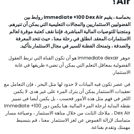
Air؟
بحماسة ، يقيم Immediate +100 Dex Air روابط بين
الفضوليين الاستثماريين والمجالات التعليمية التي يمكن أن تنيرهم.
ومتجنبا للتوصيات المالية المباشرة، فإننا نقف كعتبة موقرة لعالم
الاستثمارات المعقد. انطلق في رحلة معنا ، حيث تتحد المعرفة
والصدفة ، وتمنحك الفطنة للسير في مجال الاستثمار بتأكيد.
جوهر immediate dexair هو أن تكون القناة التي تربط العقول
الفضولية بمعاقل التعلم التي يمكن أن تضيء طريقها في غابة
الاستثمار.
في عصر تكون فيه البيانات لا حدود لها مثل البحر ، فإن التعامل مع
تعقيدات الاستثمار يمكن أن يترك المرء على غير هدى. لا يكمن
اللغز في فهم مثل هذه الأمور فحسب ، بل يكمن أيضا في تمييز
نقطة البداية لرحلة المرء المالية. هنا يكمن دور Immediate +100
Dex Air ، ملاحك الثابت من خلال متاهة الاستثمار ، وصياغة مسار
متماسك لإزالة الغموض عن لغز الاستثمار. معنا ، قم بتبسيط
مهمتك وتقدم بقناعة.