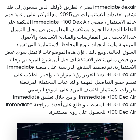
immediate dexair يضيء الطريق لأولئك الذين يسعون إلى فك
تشفير تعقيدات الاستثمارات في 2025. مع التركيز على رعاية فهم
عالم الاستثمار ، يضفي Immediate +100 Dex Air الحكمة على
النقاط الدقيقة للتجارة. يستكشف المغامرون في مجال التمويل
عددا لا يحصى من الممارسات والمبادئ الأساسية والأصول
المرغوبة واستراتيجيات تنويع المحافظ الاستثمارية التي تسود
السوق الحالية. ومع ذلك ، فإن هذه الموضوعات لا تمثل سوى غيض
من فيض مالي ينتظر الاستكشاف قبل أن يشرع المرء في رحلته
الاستثمارية. تم تصميم المناهج الدراسية على منصة Immediate
+100 Dex Air بدقة لتعزيز رؤية متوازنة ، وإجبار الطلاب على
تقييم جميع التفاصيل المهمة والتداعيات المحتملة المرتبطة
بقرارات الاستثمار. اكتشف المزيد على الموقع الرسمي
Immediate +100 Dex Air أو من خلال تطبيق Immediate
+100 Dex Air المبسط ، واطلع على أحدث مراجعة Immediate
+100 Dex Air للحصول على رؤى مستنيرة.