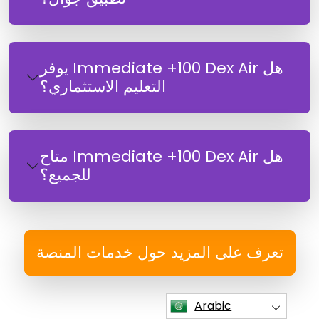
هل Immediate +100 Dex Air يوفر
التعليم الاستثماري؟
هل Immediate +100 Dex Air متاح
للجميع؟
تعرف على المزيد حول خدمات المنصة
Arabic