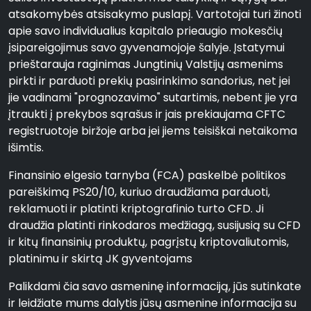
atsakomybės atsisakymo puslapį. Vartotojai turi žinoti
apie savo individualius kapitalo prieaugio mokesčių
įsipareigojimus savo gyvenamojoje šalyje. Įstatymui
prieštarauja raginimas Jungtinių Valstijų asmenims
pirkti ir parduoti prekių pasirinkimo sandorius, net jei
jie vadinami "prognozavimo" sutartimis, nebent jie yra
įtraukti į prekybos sąrašus ir jais prekiaujama CFTC
registruotoje biržoje arba jei jiems teisiškai netaikoma
išimtis.
Finansinio elgesio tarnyba (FCA) paskelbė politikos
pareiškimą PS20/10, kuriuo draudžiama parduoti,
reklamuoti ir platinti kriptografinio turto CFD. Ji
draudžia platinti rinkodaros medžiagą, susijusią su CFD
ir kitų finansinių produktų, pagrįstų kriptovaliutomis,
platinimu ir skirtą JK gyventojams
Palikdami čia savo asmeninę informaciją, jūs sutinkate
ir leidžiate mums dalytis jūsų asmenine informacija su