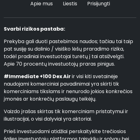
Apie mus
Liestis
Prisijungti
Svarbi rizikos pastaba:
Prekyba gali duoti pastebimos naudos; tačiau tai taip
pat susiję su dalinio / visiško lėšų praradimo rizika,
todėl pradiniai investuotojai turėtų į tai atsižvelgti.
Apie 70 procentų investuotojų praras pinigus.
#Immediate +100 Dex Air
ir visi kiti svetainėje
naudojami komerciniai pavadinimai yra skirti tik
komerciniams tikslams ir nenurodo jokios konkrečios
įmonės ar konkrečių paslaugų teikėjų.
Vaizdo įrašas skirtas tik komerciniam pristatymui ir
iliustracijai, o visi dalyviai yra aktoriai.
Prieš investuodami atidžiai perskaitykite trečiosios
šalies investuotojų platformos taisyklių ir sąlygų bei