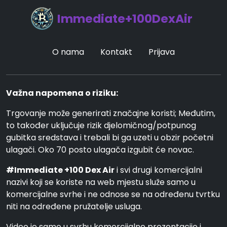
Immediate+100DexAir
O nama
Kontakt
Prijava
Važna napomena o riziku:
Trgovanje može generirati značajne koristi; Međutim,
to također uključuje rizik djelomičnog/potpunog
gubitka sredstava i trebali bi ga uzeti u obzir početni
ulagači. Oko 70 posto ulagača izgubit će novac.
#Immediate +100 Dex Air
i svi drugi komercijalni
nazivi koji se koriste na web mjestu služe samo u
komercijalne svrhe i ne odnose se na određenu tvrtku
niti na određene pružatelje usluga.
Video je samo u svrhu komercijalne prezentacije i