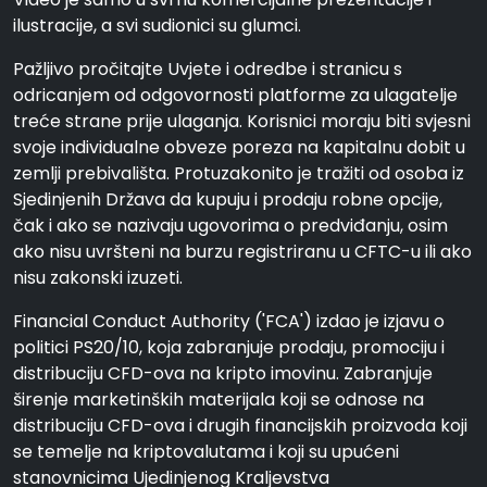
ilustracije, a svi sudionici su glumci.
Pažljivo pročitajte Uvjete i odredbe i stranicu s
odricanjem od odgovornosti platforme za ulagatelje
treće strane prije ulaganja. Korisnici moraju biti svjesni
svoje individualne obveze poreza na kapitalnu dobit u
zemlji prebivališta. Protuzakonito je tražiti od osoba iz
Sjedinjenih Država da kupuju i prodaju robne opcije,
čak i ako se nazivaju ugovorima o predviđanju, osim
ako nisu uvršteni na burzu registriranu u CFTC-u ili ako
nisu zakonski izuzeti.
Financial Conduct Authority ('FCA') izdao je izjavu o
politici PS20/10, koja zabranjuje prodaju, promociju i
distribuciju CFD-ova na kripto imovinu. Zabranjuje
širenje marketinških materijala koji se odnose na
distribuciju CFD-ova i drugih financijskih proizvoda koji
se temelje na kriptovalutama i koji su upućeni
stanovnicima Ujedinjenog Kraljevstva