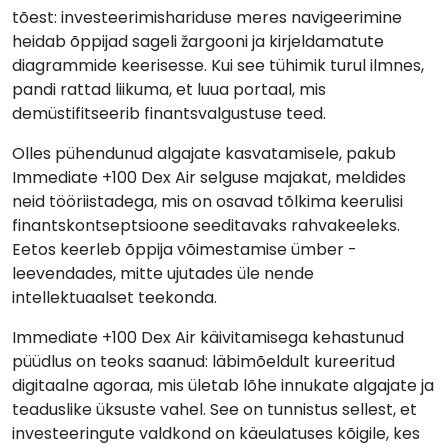
tõest: investeerimishariduse meres navigeerimine
heidab õppijad sageli žargooni ja kirjeldamatute
diagrammide keerisesse. Kui see tühimik turul ilmnes,
pandi rattad liikuma, et luua portaal, mis
demüstifitseerib finantsvalgustuse teed.
Olles pühendunud algajate kasvatamisele, pakub
Immediate +100 Dex Air selguse majakat, meldides
neid tööriistadega, mis on osavad tõlkima keerulisi
finantskontseptsioone seeditavaks rahvakeeleks.
Eetos keerleb õppija võimestamise ümber -
leevendades, mitte ujutades üle nende
intellektuaalset teekonda.
Immediate +100 Dex Air käivitamisega kehastunud
püüdlus on teoks saanud: läbimõeldult kureeritud
digitaalne agoraa, mis ületab lõhe innukate algajate ja
teaduslike üksuste vahel. See on tunnistus sellest, et
investeeringute valdkond on käeulatuses kõigile, kes