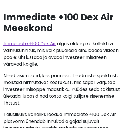
Immediate +100 Dex Air
Meeskond
Immediate +100 Dex Air
algus oli kirgliku kollektiivi
vaimusünnitus, mis kõik püüdlesid ainulaadse visiooni
poole: ühtlustada ja avada investeerimisareeni
väravad kõigile.
Need visionäärid, kes pärinesid teadmiste spektrist,
mõistsid hirmutavat keerukust, mis sageli varjutab
investeerimisõppe maastikku. Püüdes seda takistust
ületada, lubasid nad tõsta kõigi tulijate sisenemise
lihtsust.
Täiuslikuks kanaliks loodud Immediate +100 Dex Air
platvorm ühendab innukad algajad sujuvalt