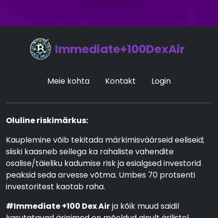
Immediate+100DexAir
Meie kohta
Kontakt
Login
Oluline riskimärkus:
Kauplemine võib tekitada märkimisväärseid eeliseid;
siiski kaasneb sellega ka rahaliste vahendite
osalise/täieliku kadumise risk ja esialgsed investorid
peaksid seda arvesse võtma. Umbes 70 protsenti
investoritest kaotab raha.
#Immediate +100 Dex Air
ja kõik muud saidil
kasutatavad ärinimed on mõeldud ainult ärilistel