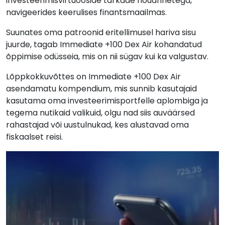
investeerimisvirtuooside tarkade nõuannetega,
navigeerides keerulises finantsmaailmas.
Suunates oma patroonid eritellimusel hariva sisu
juurde, tagab Immediate +100 Dex Air kohandatud
õppimise odüsseia, mis on nii sügav kui ka valgustav.
Lõppkokkuvõttes on Immediate +100 Dex Air
asendamatu kompendium, mis sunnib kasutajaid
kasutama oma investeerimisportfelle aplombiga ja
tegema nutikaid valikuid, olgu nad siis auväärsed
rahastajad või uustulnukad, kes alustavad oma
fiskaalset reisi.