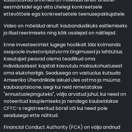
eesmärkidel ega viita ühelegi konkreetsele
ettevõttele ega konkreetsetele teenusepakkujatele.
Video on mõeldud ainult kaubanduslikuks esitlemiseks
ja illustreerimiseks ning kõik osalejad on näitlejad.
Enne investeerimist lugege hoolikalt läbi kolmanda
osapoole investoriplatvormi tingimused ja lahtiütlus.
Kasutajad peavad olema teadlikud oma
individuaalsest kapitali kasvutulu maksukohustusest
oma elukohariigis. Seadusega on vastuolus kutsuda
Ameerika Ühendriikide isikuid üles ostma ja müüma
kaubaoptsioone, isegi kui neid nimetatakse
"ennustuslepinguteks", välja arvatud juhul, kui need on
noteeritud kauplemiseks ja nendega kaubeldakse
CFTC-s registreeritud börsil või kui need pole
seadusega ette nähtud.
Financial Conduct Authority (FCA) on välja andnud