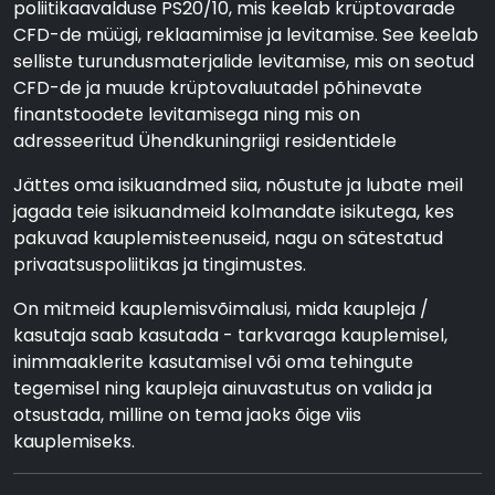
poliitikaavalduse PS20/10, mis keelab krüptovarade
CFD-de müügi, reklaamimise ja levitamise. See keelab
selliste turundusmaterjalide levitamise, mis on seotud
CFD-de ja muude krüptovaluutadel põhinevate
finantstoodete levitamisega ning mis on
adresseeritud Ühendkuningriigi residentidele
Jättes oma isikuandmed siia, nõustute ja lubate meil
jagada teie isikuandmeid kolmandate isikutega, kes
pakuvad kauplemisteenuseid, nagu on sätestatud
privaatsuspoliitikas ja tingimustes.
On mitmeid kauplemisvõimalusi, mida kaupleja /
kasutaja saab kasutada - tarkvaraga kauplemisel,
inimmaaklerite kasutamisel või oma tehingute
tegemisel ning kaupleja ainuvastutus on valida ja
otsustada, milline on tema jaoks õige viis
kauplemiseks.