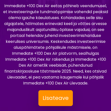
Immediate +100 Dex Air eetos põhineb veendumusel,
et investeeringute tundmaõppimise vahendid peaksid
olema igaühe käeulatuses. Kohandades selle sisu
algajatele, hõlmates erinevaid keeli ja võttes arvesse
majanduslikult asjatundliku õpilase vajadusi, on see
portaal helendav juhend investeerimishariduse
keerulises universumis. Keskendudes investeerimise
aluspõhimõtete põhjalikule mõistmisele, on
Immediate +100 Dex Air platvorm, sealhulgas
Immediate +100 Dex Air rakendus ja Immediate +100
Dex Air ametlik veebisait, pühendunud
finantskirjaoskuse tõstmisele 2025. Need, kes otsivad
ülevaadet, ei pea vaatama kaugemale kui põhjalik
Immediate +100 Dex Air ülevaade.
Lisateave